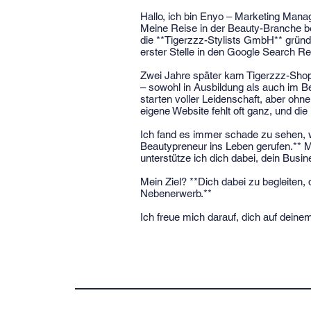
Hallo, ich bin Enyo – Marketing Manag
Meine Reise in der Beauty-Branche be
die **Tigerzzz-Stylists GmbH** gründe
erster Stelle in den Google Search Re
Zwei Jahre später kam Tigerzzz-Shop
– sowohl in Ausbildung als auch im Beru
starten voller Leidenschaft, aber ohne
eigene Website fehlt oft ganz, und di
Ich fand es immer schade zu sehen, we
Beautypreneur ins Leben gerufen.** 
unterstütze ich dich dabei, dein Bus
Mein Ziel? **Dich dabei zu begleiten,
Nebenerwerb.**
Ich freue mich darauf, dich auf deine