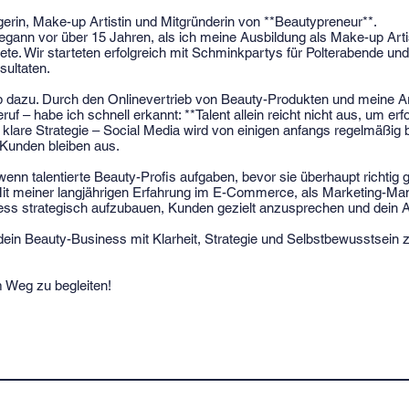
erin, Make-up Artistin und Mitgründerin von **Beautypreneur**.
gann vor über 15 Jahren, als ich meine Ausbildung als Make-up Artis
te. Wir starteten erfolgreich mit Schminkpartys für Polterabende und
sultaten.
 dazu. Durch den Onlinevertrieb von Beauty-Produkten und meine Arb
f – habe ich schnell erkannt: **Talent allein reicht nicht aus, um erfo
 klare Strategie – Social Media wird von einigen anfangs regelmäßig b
e Kunden bleiben aus.
nn talentierte Beauty-Profis aufgaben, bevor sie überhaupt richtig 
Mit meiner langjährigen Erfahrung im E-Commerce, als Marketing-Man
iness strategisch aufzubauen, Kunden gezielt anzusprechen und dein 
 dein Beauty-Business mit Klarheit, Strategie und Selbstbewusstsein z
m Weg zu begleiten!