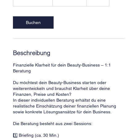
Franken
0
M
i
n
Buchen
.
-
1
S
t
Beschreibung
d
Finanzielle Klarheit für dein Beauty-Business – 1:1
Beratung
Du möchtest dein Beauty-Business starten oder
weiterentwickeln und brauchst Klarheit über deine
Finanzen, Preise und Kosten?
In dieser individuellen Beratung erhältst du eine
realistische Einschätzung deiner finanziellen Planung
sowie konkrete Lösungsansätze für dein Business.
Die Beratung besteht aus zwei Sessions:
1️⃣ Briefing (ca. 30 Min.)