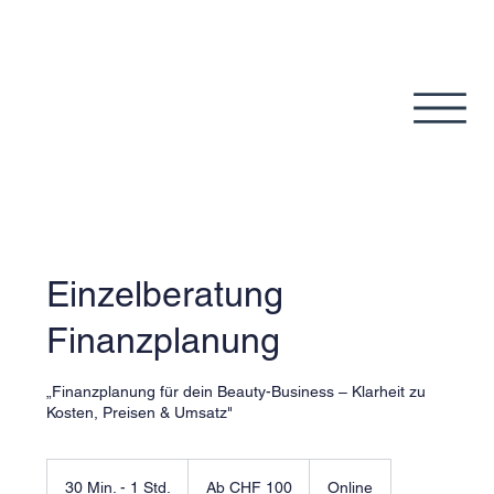
Einzelberatung
Finanzplanung
„Finanzplanung für dein Beauty-Business – Klarheit zu
Kosten, Preisen & Umsatz"
Ab
100
30 Min. - 1 Std.
3
Ab CHF 100
Online
Schweizer